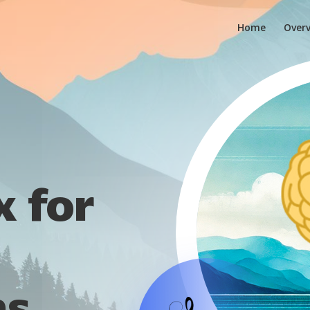
Home
Over
x for
s