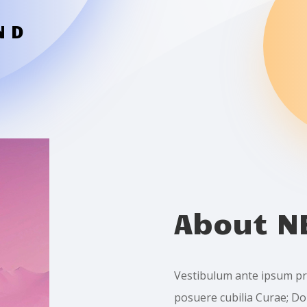
ND
About NE
Vestibulum ante ipsum prim
posuere cubilia Curae; Do