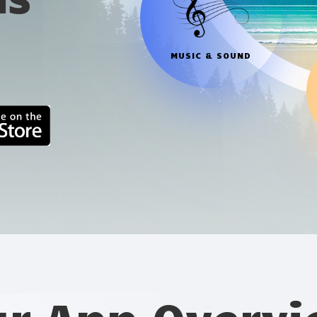
MUSIC & SOUND
r App Overv