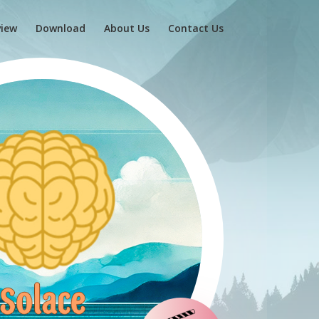
view
Download
About Us
Contact Us